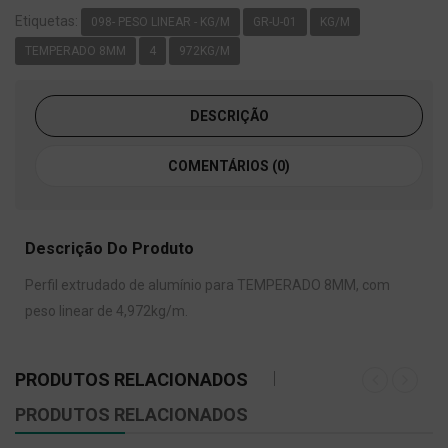
Etiquetas:
098- PESO LINEAR - KG/M
GR-U-01
KG/M
TEMPERADO 8MM
4
972KG/M
DESCRIÇÃO
COMENTÁRIOS (0)
Descrição Do Produto
Perfil extrudado de alumínio para TEMPERADO 8MM, com
peso linear de 4,972kg/m.
PRODUTOS RELACIONADOS
PRODUTOS RELACIONADOS