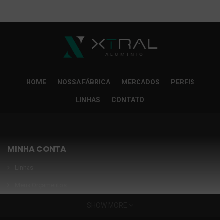
So Extra Slider: Não exitem itens para exibir!
×
HOME
NOSSA FÁBRICA
MERCADOS
PERFIS
LINHAS
CONTATO
MINHA CONTA
Linhas
Meus Orçamentos
Seja nosso parceiro
SHOW MORE
Condições Especiais