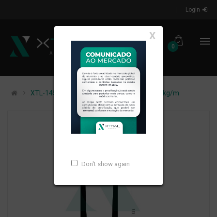
Login
X
0
XTL-1457 - (GR-U-01) - PESO LINEAR: 4,972kg/m
Don't show again