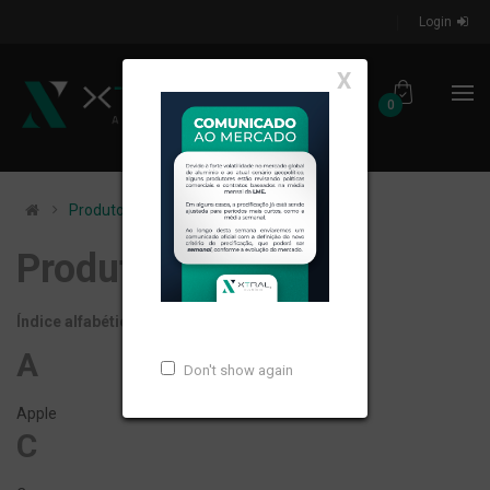
Login
X
0
Produtos por marca
Produtos por marca
Índice alfabético:
A
C
H
P
S
A
Don't show again
Apple
C