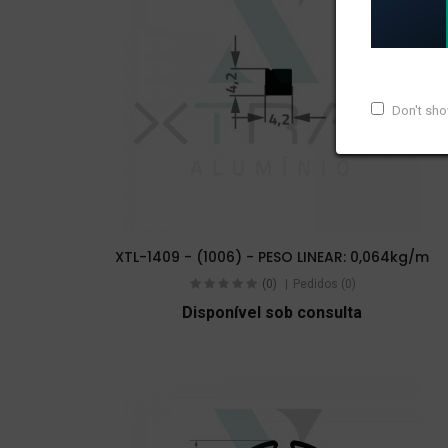
Don't sh
XTL-1409 - (1006) - PESO LINEAR: 0,064kg/m
(0)
Pedidos (0)
Disponível sob consulta