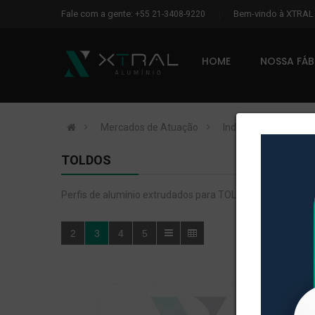
Fale com a gente:
Bem-vindo à XTRA
+55 21-3408-9220
HOME
NOSSA FÁ
Mercados de Atuação
Indústria
Toldos
TOLDOS
Perfis de alumínio extrudados para TOLDOS.
2
3
4
5