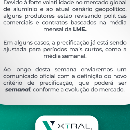
XTL-1407 - (2088) - PESO LINEAR: 0,738kg/m
(0)
Pedidos (0)
Disponível sob consulta