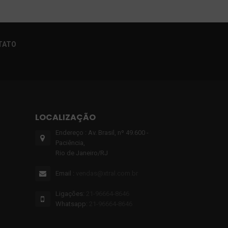
TATO
LOCALIZAÇÃO
Endereço : Av. Brasil, nº 49.600 -
Paciência,
Rio de Janeiro/RJ
Email :
vendas@xtral.com.br
Ligações:
21-96664‑8646‬
Whatsapp:
21-96664‑8646‬