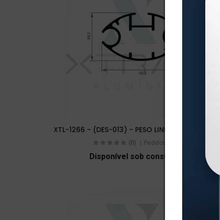
XTL-1266 - (DES-013) - PESO LINEAR: 0,78kg/m
(0)
Pedidos (0)
Disponível sob consulta