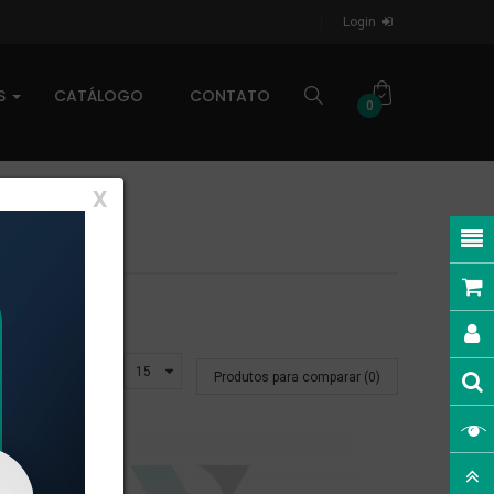
Login
AS
CATÁLOGO
CONTATO
0
X
Exibir:
Produtos para comparar (0)