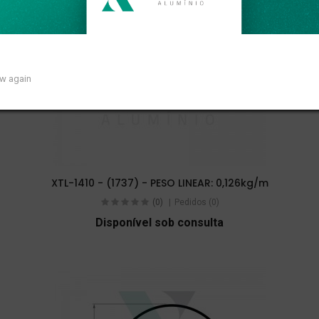
ow again
XTL-1410 - (1737) - PESO LINEAR: 0,126kg/m
(0)
Pedidos (0)
Disponível sob consulta