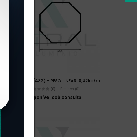
XTL-1408 - (482) - PESO LINEAR: 0,42kg/m
(0)
Pedidos (0)
Disponível sob consulta