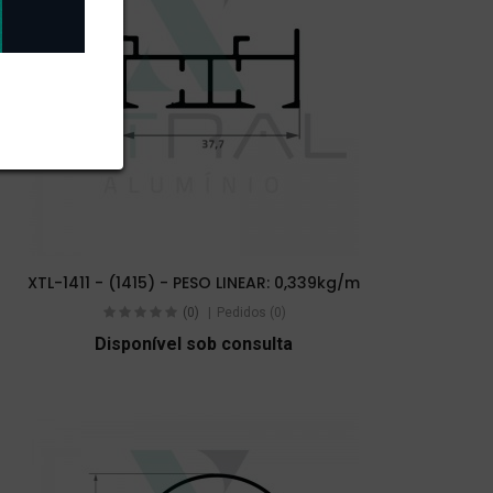
XTL-1411 - (1415) - PESO LINEAR: 0,339kg/m
(0)
Pedidos (0)
Disponível sob consulta