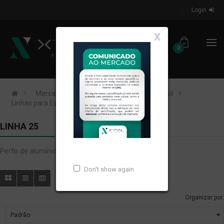
Login
X
0
Mercados de Atuação
Construção Civil
Linhas para Esquadrias
Linha 25
LINHA 25
Perfis de alumínio extrudados para LINHA 25.
Don't show again
Organizar por: