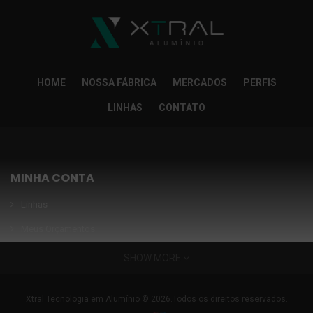
HOME
NOSSA FÁBRICA
MERCADOS
PERFIS
LINHAS
CONTATO
MINHA CONTA
Linhas
Meus Orçamentos
Seja nosso parceiro
SHOW MORE
Condições Especiais
INFORMAÇÕES
Xtral Tecnologia em Alumínio © 2026.Todos os direitos reservados.