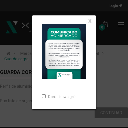
Login
X
0
Mercados de Atuação
Construção Civil
Guarda corpo
GUARDA CORPO
Perfis de alumínio extrudados para GUARDA CORPO.
Don't show again
Sua lista de orçamentos está vazia!
CONTINUAR