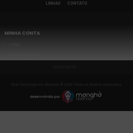
LINHAS
CONTATO
MINHA CONTA
Linhas
Meus Orçamentos
Seja nosso parceiro
SHOW MORE
Condições Especiais
INFORMAÇÕES
Xtral Tecnologia em Alumínio © 2026.Todos os direitos reservados.
Nossa fábrica
FAQ
Garantia de Qualidade
LOCALIZAÇÃO