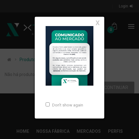
Login
X
0
Produtos em promoção
Não há produtos em promoção.
CONTINUAR
Don't show again
HOME
NOSSA FÁBRICA
MERCADOS
PERFIS