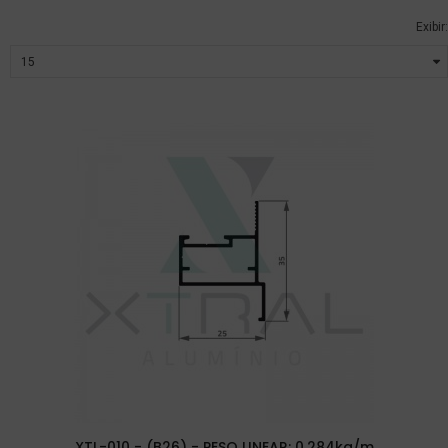
Exibir:
XTL-010 - (B26) - PESO LINEAR: 0,284kg/m