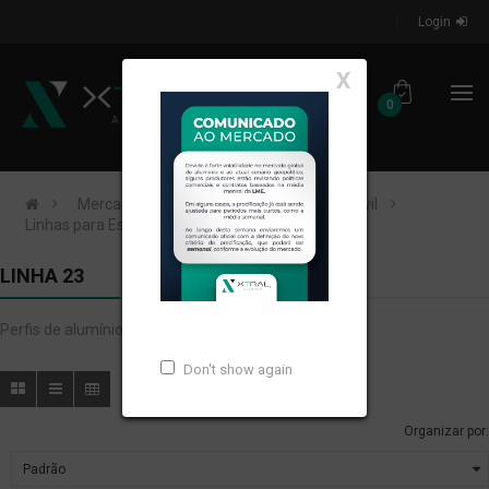
Login
X
0
Mercados de Atuação
Construção Civil
Linhas para Esquadrias
Linha 23
LINHA 23
Perfis de alumínio extrudados para LINHA 23.
Don't show again
Organizar por: