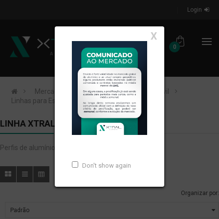
Login
X
0
Mercados de Atuação
Construção Civil
Linhas para Esquadrias
Linha XTRAL A
LINHA XTRAL A
Perfis de alumínio extrudados para LINHA XTRAL A.
Don't show again
Organizar por: