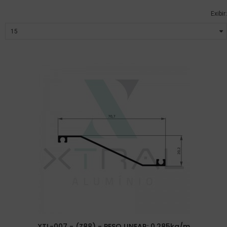
Exibir:
XTL-007 - (Z88) - PESO LINEAR: 0,285kg/m