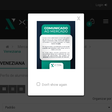
Login
X
0
Mercados de Atuação
Construção Civil
Veneziana
VENEZIANA
Perfis de alumínio extrudados para VENEZIANA.
Don't show again
Organizar por: