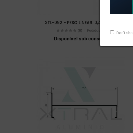
XTL-092 - PESO LINEAR: 0,412kg/m
(0)
Pedidos (0)
Don't sh
Disponível sob consulta