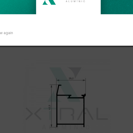
XTL-093 - PESO LINEAR: 0,359kg/m
(0)
Pedidos (0)
ow again
Disponível sob consulta