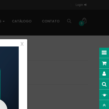
Login
AS
CATÁLOGO
CONTATO
0
X
as. Confira.