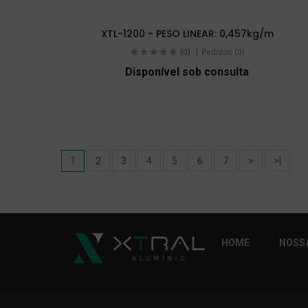
XTL-1200 - PESO LINEAR: 0,457kg/m
(0)
Pedidos (0)
Disponível sob consulta
1
2
3
4
5
6
7
>
>|
HOME
NOSSA