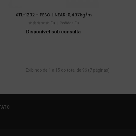
XTL-1202 - PESO LINEAR: 0,497kg/m
(0)
Pedidos (0)
Disponível sob consulta
Exibindo de 1 a 15 do total de 96 (7 páginas)
TATO