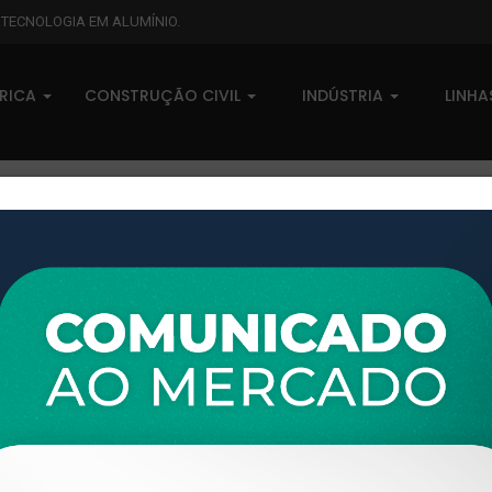
L TECNOLOGIA EM ALUMÍNIO.
BRICA
CONSTRUÇÃO CIVIL
INDÚSTRIA
LINH
s fabricados para atender às principais linhas de perfis para esquadri
Mais