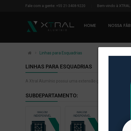
Fale com a gente:
Bem-vindo à XTRA
+55 21-3408-9220
HOME
NOSSA FÁ
Linhas para Esquadrias
LINHAS PARA ESQUADRIAS
A Xtral Alumínio possui uma extensão gama de ferramentai
SUBDEPARTAMENTO: