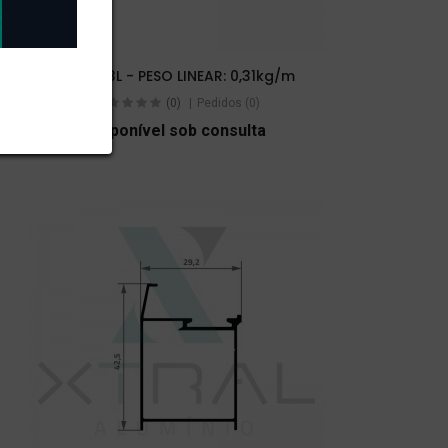
XTL-093L - PESO LINEAR: 0,31kg/m
(0)
Pedidos (0)
Disponível sob consulta