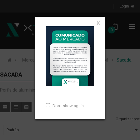
Login
X
0
Mercados de Atuação
Construção Civil
Sacada
SACADA
Perfis de alumínio extrudados para SACADA.
Don't show again
Organizar por: