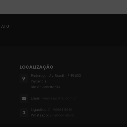
TATO
LOCALIZAÇÃO
Endereço : Av. Brasil, nº 49.600 -
Paciência,
Rio de Janeiro/RJ
Email :
vendas@xtral.com.br
Ligações:
21-96664‑8646‬
Whatsapp:
21-96664‑8646‬