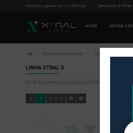
Fale com a gente:
Bem-vindo à XTRA
+55 21-3408-9220
HOME
NOSSA FÁ
Mercados de Atuação
Construção Civil
LINHA XTRAL G
Perfis de alumínio extrudados para LINHA XTRAL G.
2
3
4
5