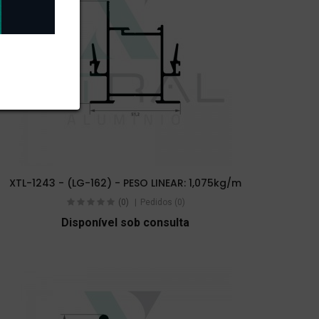
XTL-1243 - (LG-162) - PESO LINEAR: 1,075kg/m
(0)
Pedidos (0)
Disponível sob consulta