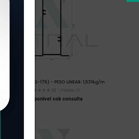
XTL-1203 - (LG-176) - PESO LINEAR: 1,531kg/m
(0)
Pedidos (0)
Disponível sob consulta