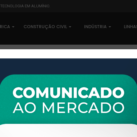
L TECNOLOGIA EM ALUMÍNIO.
BRICA
CONSTRUÇÃO CIVIL
INDÚSTRIA
LINH
Linhas para Esquadrias
Linha XTRAL G
Organizar por: