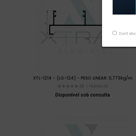
Don't sh
XTL-1214 - (LG-124) - PESO LINEAR: 0,773kg/m
(0)
Pedidos (0)
Disponível sob consulta