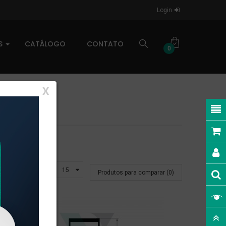
Login
AS
CATÁLOGO
CONTATO
0
X
Exibir:
Produtos para comparar (0)