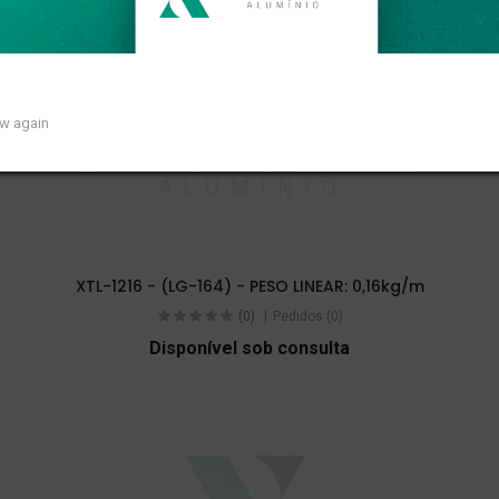
ow again
XTL-1216 - (LG-164) - PESO LINEAR: 0,16kg/m
(0)
Pedidos (0)
Disponível sob consulta