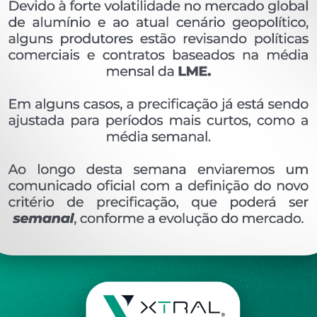
XTL-1201 - (LG-024) - PESO LINEAR: 1,235kg/m
(0)
Pedidos (0)
Disponível sob consulta