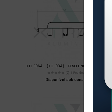
XTL-1064 - (XG-034) - PESO LINEAR: 2,149kg/m
(0)
Pedidos (0)
Disponível sob consulta