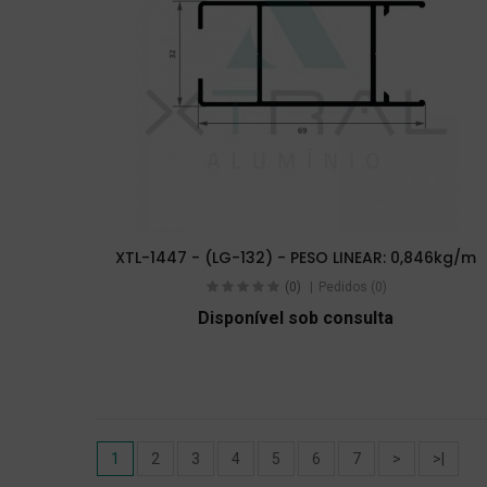
XTL-1447 - (LG-132) - PESO LINEAR: 0,846kg/m
(0)
Pedidos (0)
Disponível sob consulta
1
2
3
4
5
6
7
>
>|