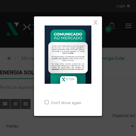
Login
X
0
Mercados de Atuação
Indústria
Energia Solar
ENERGIA SOLAR
Perfis de alumínio extrudados para ENERGIA SOLAR.
Don't show again
Organizar por: