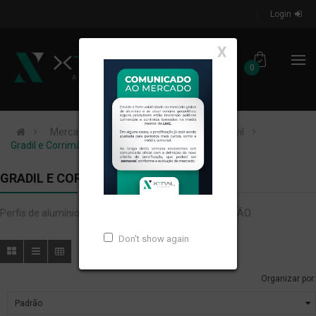
Login
X
0
Mercados de Atuação
Construção Civil
Gradil e Corrimão
GRADIL E CORRIMÃO
Perfis de alumínio extrudados para GRADIL E CORRIMÃO.
Don't show again
Organizar por: