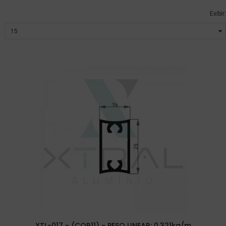
Exibir:
XTL-017 - (COR11) - PESO LINEAR: 0,321kg/m