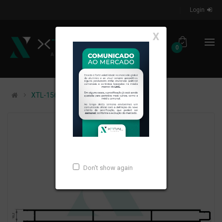
Login
X
0
XTL-1566 - PESO LINEAR: 1,072kg/m
Don't show again