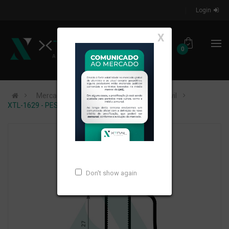
Login
X
0
Mercados de Atuação
Construção Civil
XTL-1629 - PESO LINEAR: 0,423kg/m
Don't show again