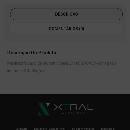
DESCRIÇÃO
COMENTÁRIOS (0)
Descrição Do Produto
Perfil extrudado de alumínio para LINHA SACADA com peso
linear de 0,423kg/m.
HOME
NOSSA FÁBRICA
MERCADOS
PERFIS