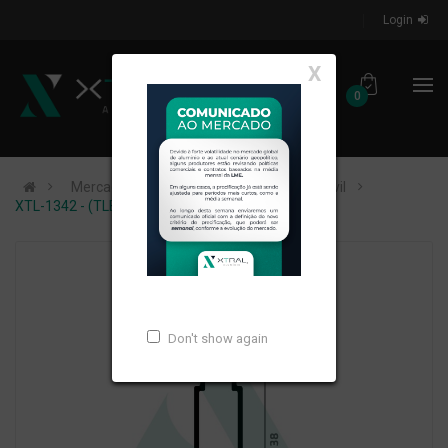
Login
X
0
Mercados de Atuação
Construção Civil
XTL-1342 - (TLB-109) - PESO LINEAR: 0,246kg/m
Don't show again