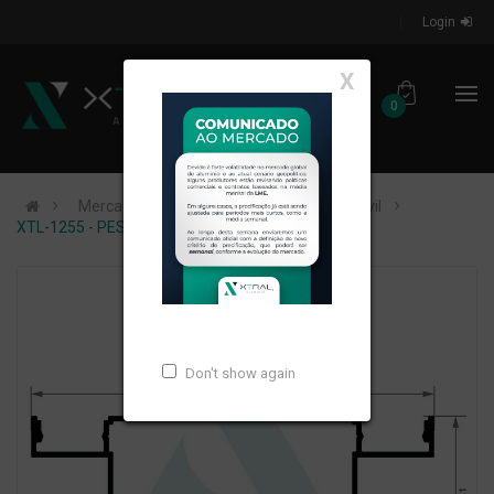
Login
X
0
Mercados de Atuação
Construção Civil
XTL-1255 - PESO LINEAR: 0,923kg/m
Don't show again