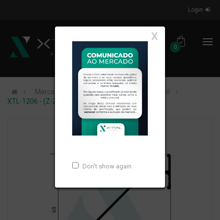
Login
X
0
Mercados de Atuação
Construção Civil
XTL-1206 - (Z-248) - PESO LINEAR: 0,268kg/m
Don't show again