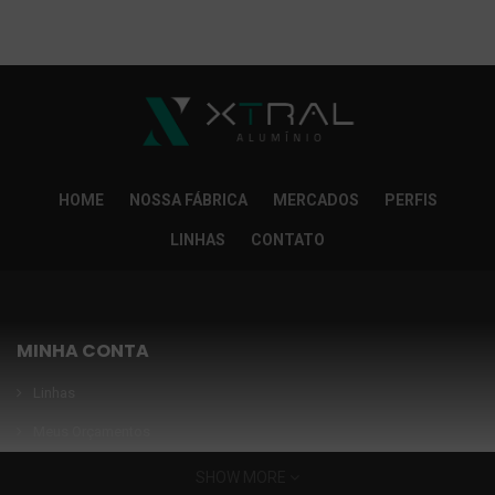
So Extra Slider: Não exitem itens para exibir!
×
HOME
NOSSA FÁBRICA
MERCADOS
PERFIS
LINHAS
CONTATO
MINHA CONTA
Linhas
Meus Orçamentos
Seja nosso parceiro
SHOW MORE