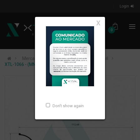
Login
X
0
Mercados de Atuação
Construção Civil
XTL-1066 - (MN-039) - PESO LINEAR: 1,215kg/m
Don't show again