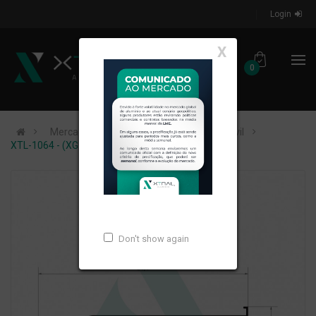
Login
X
0
Mercados de Atuação
Construção Civil
XTL-1064 - (XG-034) - PESO LINEAR: 2,149kg/m
Don't show again