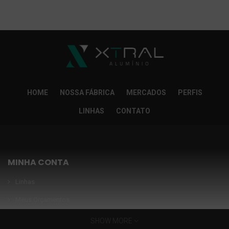
So Extra Slider: Não exitem itens para exibir!
×
HOME
NOSSA FÁBRICA
MERCADOS
PERFIS
LINHAS
CONTATO
MINHA CONTA
Linhas
Meus Orçamentos
Seja nosso parceiro
SHOW MORE