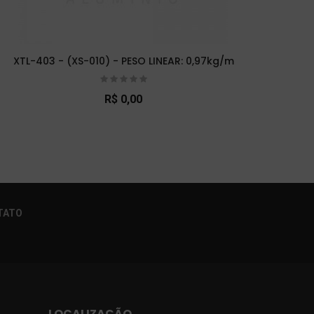
XTL-403 - (XS-010) - PESO LINEAR: 0,97kg/m
XTL-
R$ 0,00
×
TATO
LOCALIZAÇÃO