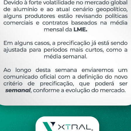
OVERVIEW
Perfil extrudado de alumínio para LINHA XTRAL S
Ver perfis relacionado
Etiquetas:
949- PESO LINEAR - 0
437 KG/M
SU
DESCRIÇÃO
COMENTÁRIOS (0)