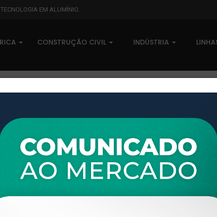
L TECNOLOGIA EM ALUMÍNIO.
BRICA
CONSTRUÇÃO CIVIL
INDÚSTRIA
LINH
XTL-949 - (XS-072) - PESO LINEAR: 0,437kg/m
XTL-949 - (XS-072) - PESO LI
0 comentários
Pedidos (0)
Disponível sob consulta
Taxas
R$ 0,00
Modelo:
LINHA XTRAL S
Disponibilidade:
Em estoque