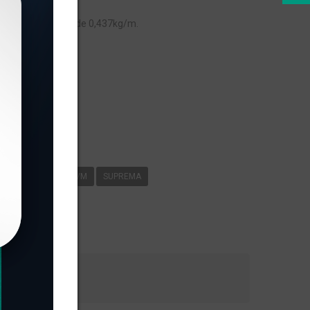
, com peso linear de 0,437kg/m.
s
-072
0
437KG/M
SUPREMA