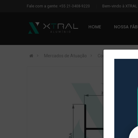
Fale com a gente:
Bem-vindo à XTRA
+55 21-3408-9220
HOME
NOSSA FÁ
Mercados de Atuação
Construção Civil