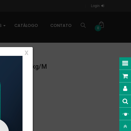
Login
AS
CATÁLOGO
CONTATO
0
X
NEAR: 0,437kg/m