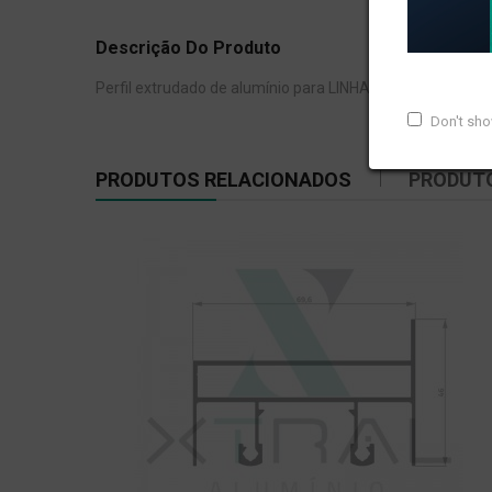
Descrição Do Produto
Perfil extrudado de alumínio para LINHA XTRAL S, com pe
Don't sh
PRODUTOS RELACIONADOS
PRODUT