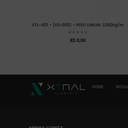
XTL-401 - (XS-005) - PESO LINEAR: 1,092kg/m
R$ 0,00
So Extra Slider: Não exitem itens para exibi
HOME
NOSSA
MINHA CONTA