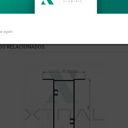
so linear de 0,437kg/m.
ow again
OS RELACIONADOS