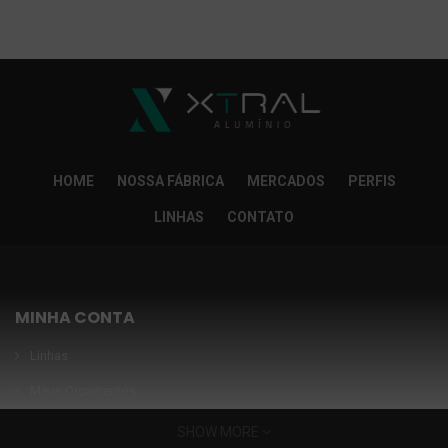
So Extra Slider: Não exitem itens para exibir!
×
HOME
NOSSA FÁBRICA
MERCADOS
PERFIS
LINHAS
CONTATO
MINHA CONTA
Linhas
Meus Orçamentos
Seja nosso parceiro
SHOW MORE