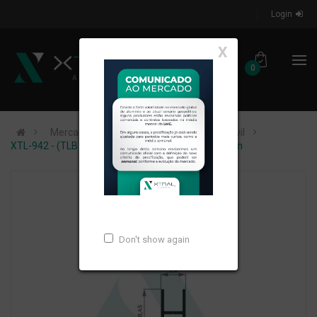
Login
X
0
Mercados de Atuação
Construção Civil
XTL-942 - (TLB 601 - AB) - PESO LINEAR: 0,143kg/m
Don't show again