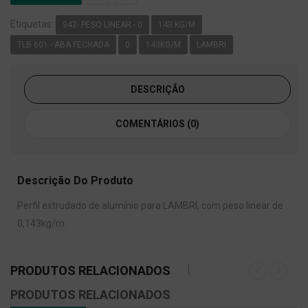
Etiquetas:
942- PESO LINEAR - 0
143 KG/M
TLB 601 - ABA FECHADA
0
143KG/M
LAMBRI
DESCRIÇÃO
COMENTÁRIOS (0)
Descrição Do Produto
Perfil extrudado de alumínio para LAMBRI, com peso linear de
0,143kg/m.
PRODUTOS RELACIONADOS
PRODUTOS RELACIONADOS