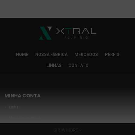
So Extra Slider: Não exitem itens para exibir!
×
HOME
NOSSA FÁBRICA
MERCADOS
PERFIS
LINHAS
CONTATO
MINHA CONTA
Linhas
Meus Orçamentos
Seja nosso parceiro
SHOW MORE