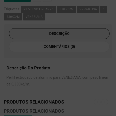
Etiquetas:
927- PESO LINEAR - 0
330 KG/M
VZ-060 LISA
0
330KG/M
VENEZIANA
DESCRIÇÃO
COMENTÁRIOS (0)
Descrição Do Produto
Perfil extrudado de alumínio para VENEZIANA, com peso linear
de 0,330kg/m.
PRODUTOS RELACIONADOS
PRODUTOS RELACIONADOS