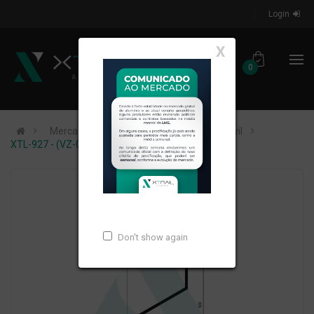
Login
X
0
Mercados de Atuação
Construção Civil
XTL-927 - (VZ-060 LISA) - PESO LINEAR: 0,33kg/m
Don't show again