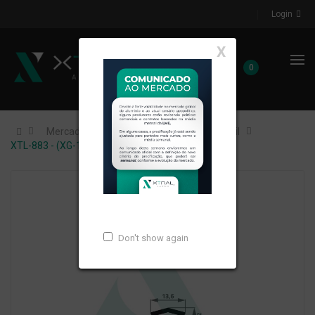
Login
X
0
Mercados de Atuação
Construção Civil
XTL-883 - (XG-111) - PESO LINEAR: 0,081kg/m
Don't show again