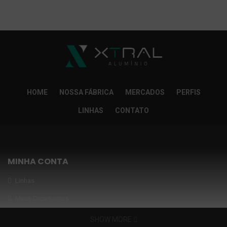
So Extra Slider: Não exitem itens para exibir!
×
HOME
NOSSA FÁBRICA
MERCADOS
PERFIS
LINHAS
CONTATO
MINHA CONTA
Linhas
Meus Orçamentos
Seja nosso parceiro
SHOW MORE