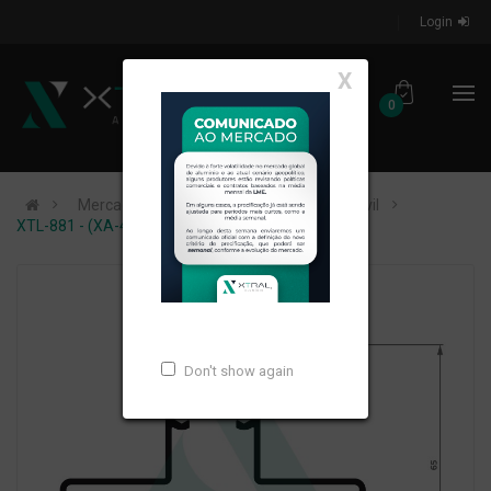
Login
X
0
Mercados de Atuação
Construção Civil
XTL-881 - (XA-401) - PESO LINEAR: 1,619kg/m
Don't show again