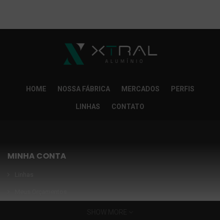
So Extra Slider: Não exitem itens para exibir!
×
HOME
NOSSA FÁBRICA
MERCADOS
PERFIS
LINHAS
CONTATO
MINHA CONTA
Linhas
Meus Orçamentos
Seja nosso parceiro
SHOW MORE