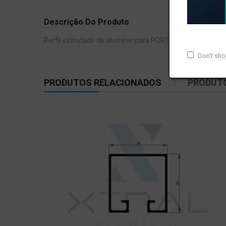
Descrição Do Produto
Perfil extrudado de alumínio para PORTÃO, com peso line
Don't sh
PRODUTOS RELACIONADOS
PRODUT