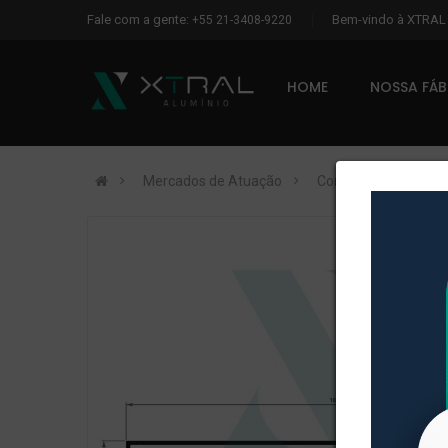
Fale com a gente:
Bem-vindo à XTRA
+55 21-3408-9220
HOME
NOSSA FÁ
Mercados de Atuação
Construção Civil