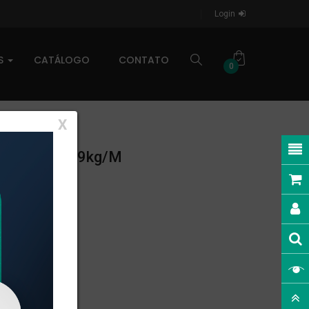
Login
AS
CATÁLOGO
CONTATO
0
X
LINEAR: 1,089kg/m