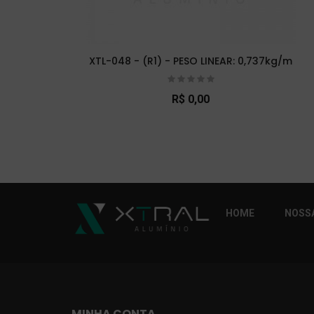
XTL-048 - (R1) - PESO LINEAR: 0,737kg/m
R$ 0,00
So Extra Slider: Não exitem itens para exibi
HOME
NOSSA
MINHA CONTA