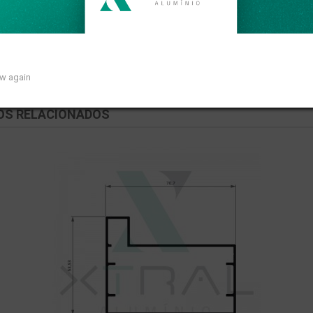
ar de 1,089kg/m.
ow again
OS RELACIONADOS