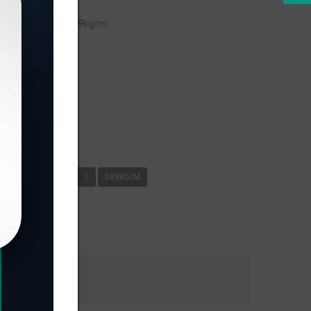
eso linear de 1,089kg/m.
s
KG/M
PORTÃO
1
089KG/M