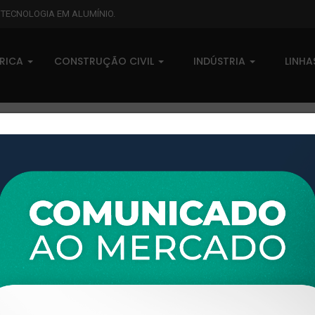
L TECNOLOGIA EM ALUMÍNIO.
BRICA
CONSTRUÇÃO CIVIL
INDÚSTRIA
LINH
XTL-754 - (TXG-035) - PESO LINEAR: 1,089kg/m
XTL-754 - (TXG-035) - PESO 
0 comentários
Pedidos (0)
Disponível sob consulta
Taxas
R$ 0,00
Modelo:
PORTÃO
Disponibilidade:
Em estoque