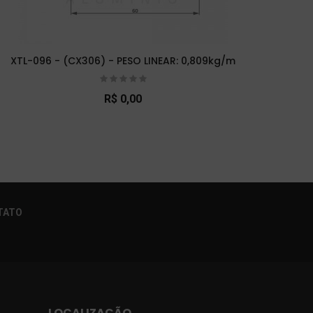
XTL-096 - (CX306) - PESO LINEAR: 0,809kg/m
XTL
R$ 0,00
×
TATO
LOCALIZAÇÃO