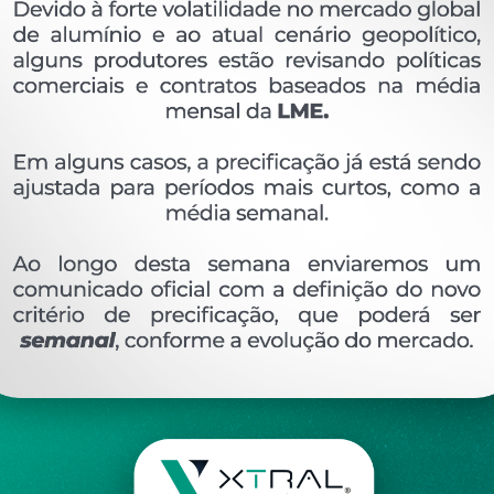
OVERVIEW
Perfil extrudado de alumínio para PORTÃO, com p
Ver perfis relacionado
Etiquetas:
754- PESO LINEAR - KG/M
TLG-035
DESCRIÇÃO
COMENTÁRIOS (0)