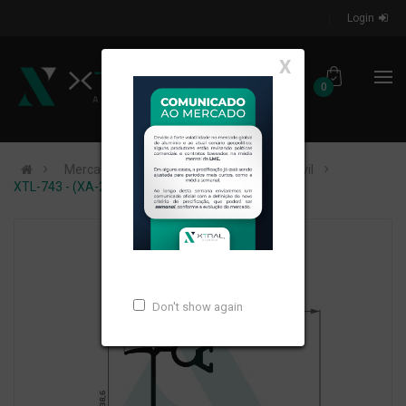
Login
X
0
Mercados de Atuação
Construção Civil
XTL-743 - (XA-258) - PESO LINEAR: 0,589kg/m
Don't show again