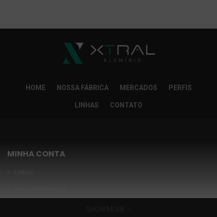
So Extra Slider: Não exitem itens para exibir!
×
HOME
NOSSA FÁBRICA
MERCADOS
PERFIS
LINHAS
CONTATO
MINHA CONTA
Linhas
Meus Orçamentos
Seja nosso parceiro
SHOW MORE