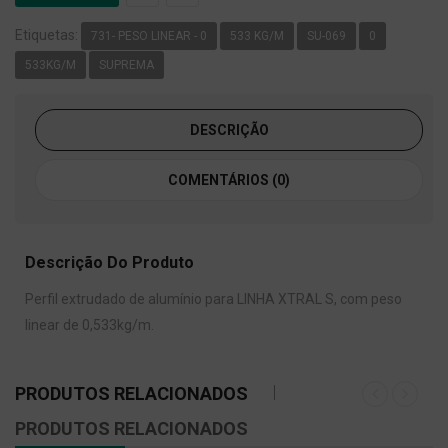
Etiquetas:
731- PESO LINEAR - 0
533 KG/M
SU-069
0
533KG/M
SUPREMA
DESCRIÇÃO
COMENTÁRIOS (0)
Descrição Do Produto
Perfil extrudado de alumínio para LINHA XTRAL S, com peso
linear de 0,533kg/m.
PRODUTOS RELACIONADOS
PRODUTOS RELACIONADOS