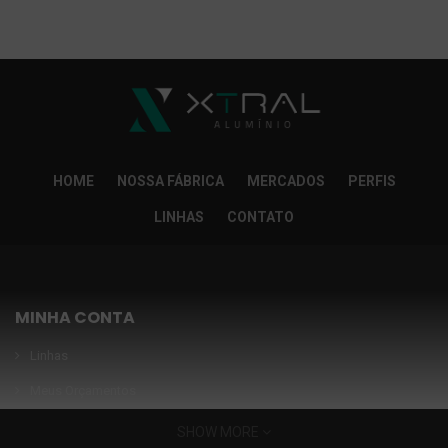
So Extra Slider: Não exitem itens para exibir!
×
HOME
NOSSA FÁBRICA
MERCADOS
PERFIS
LINHAS
CONTATO
MINHA CONTA
Linhas
Meus Orçamentos
Seja nosso parceiro
SHOW MORE