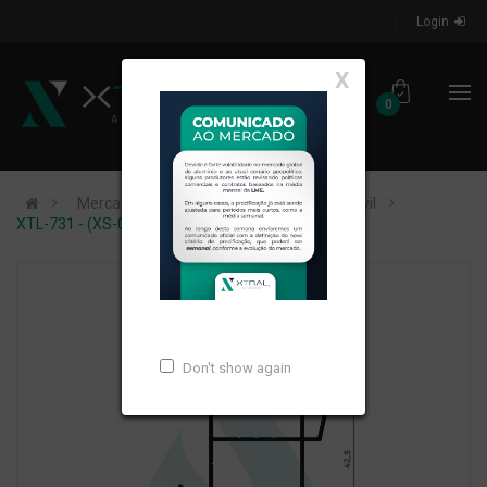
Login
X
0
Mercados de Atuação
Construção Civil
XTL-731 - (XS-069) - PESO LINEAR: 0,533kg/m
Don't show again