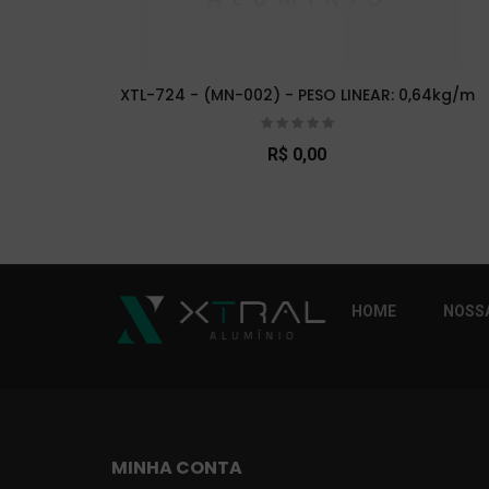
XTL-724 - (MN-002) - PESO LINEAR: 0,64kg/m
R$ 0,00
So Extra Slider: Não exitem itens para exibi
HOME
NOSSA
MINHA CONTA