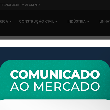
L TECNOLOGIA EM ALUMÍNIO.
BRICA
CONSTRUÇÃO CIVIL
INDÚSTRIA
LINH
XTL-726 - (MN-015) - PESO LINEAR: 0,723kg/m
XTL-726 - (MN-015) - PESO L
0 comentários
Pedidos (0)
Disponível sob consulta
Taxas
R$ 0,00
Modelo:
LINHA INTEGRADA
Disponibilidade:
Em estoque