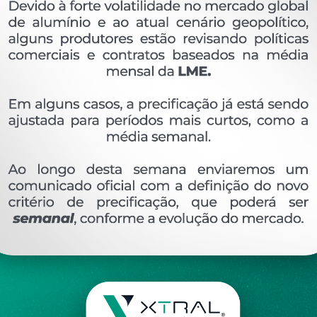
OVERVIEW
Perfil extrudado de alumínio para LINHA INTEGR
Ver perfis relacionado
Etiquetas:
726- PESO LINEAR - 0
723 KG/M
MN
DESCRIÇÃO
COMENTÁRIOS (0)