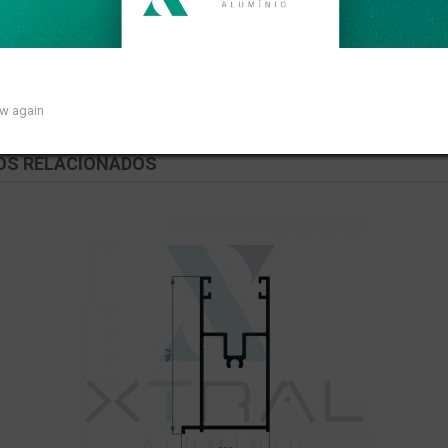
 peso linear de 0,723kg/m.
ow again
OS RELACIONADOS