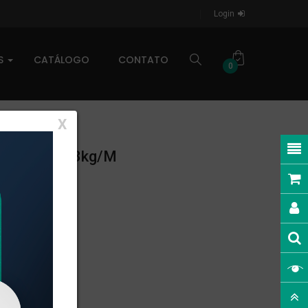
Login
AS
CATÁLOGO
CONTATO
0
X
INEAR: 0,723kg/m