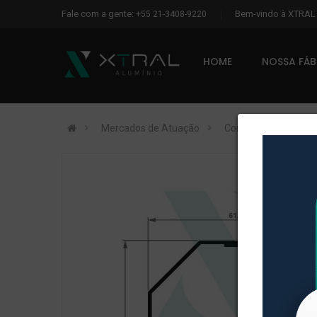
Fale com a gente:
Bem-vindo à XTRA
+55 21-3408-9220
HOME
NOSSA FÁ
Mercados de Atuação
Construção Civil