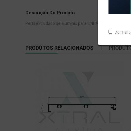
Descrição Do Produto
Perfil extrudado de alumínio para LINHA INTEGRADA, com
Don't sh
PRODUTOS RELACIONADOS
PRODUT