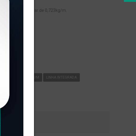
ADA, com peso linear de 0,723kg/m.
s
-015
0
723KG/M
LINHA INTEGRADA