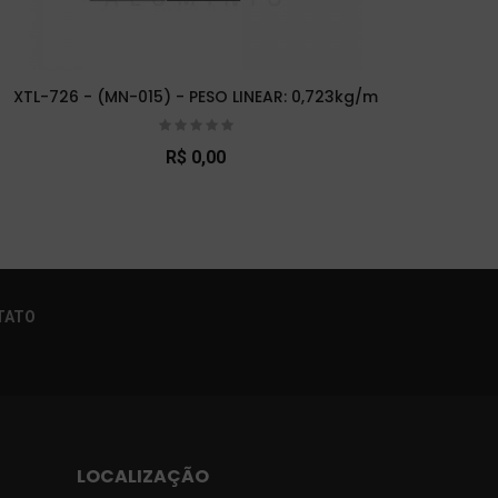
XTL-726 - (MN-015) - PESO LINEAR: 0,723kg/m
XTL-
R$ 0,00
×
TATO
LOCALIZAÇÃO