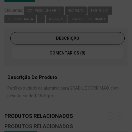
Etiquetas:
721- PESO LINEAR - 1
467 KG/M
TRG 4X2X1
70 COM GARRA
1
467KG/M
GRADIL E CORRIMÃO
DESCRIÇÃO
COMENTÁRIOS (0)
Descrição Do Produto
Perfil extrudado de alumínio para GRADIL E CORRIMÃO, com
peso linear de 1,467kg/m.
PRODUTOS RELACIONADOS
PRODUTOS RELACIONADOS