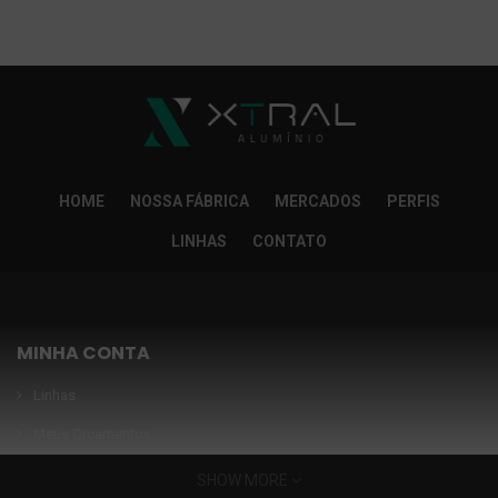
So Extra Slider: Não exitem itens para exibir!
×
HOME
NOSSA FÁBRICA
MERCADOS
PERFIS
LINHAS
CONTATO
MINHA CONTA
Linhas
Meus Orçamentos
Seja nosso parceiro
SHOW MORE