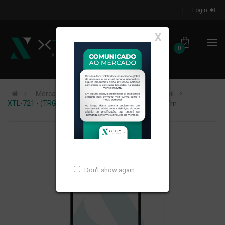
Login
X
0
Mercados de Atuação
Construção Civil
XTL-721 - (TRG 4X2X1,70) - PESO LINEAR: 1,467kg/m
Don't show again