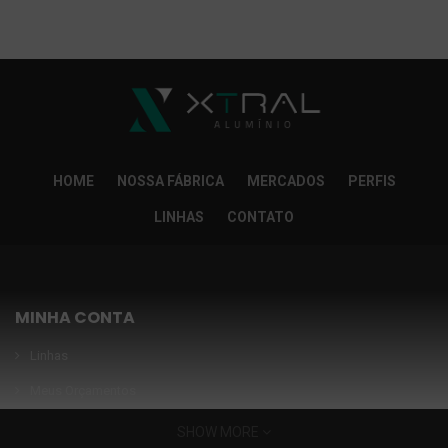
So Extra Slider: Não exitem itens para exibir!
×
HOME
NOSSA FÁBRICA
MERCADOS
PERFIS
LINHAS
CONTATO
MINHA CONTA
Linhas
Meus Orçamentos
Seja nosso parceiro
SHOW MORE