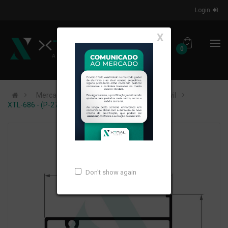
Login
X
0
Mercados de Atuação
Construção Civil
XTL-686 - (P-274) - PESO LINEAR: 0,954kg/m
Don't show again