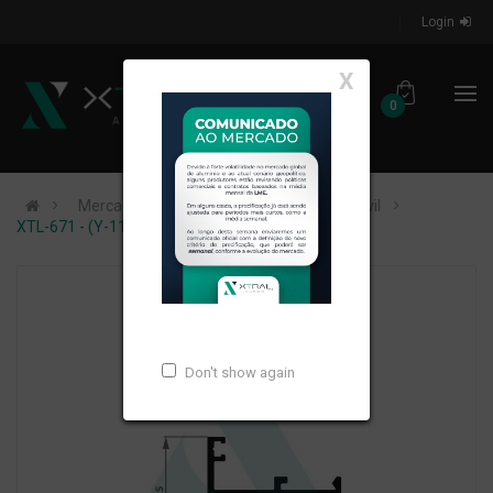
Login
X
0
Mercados de Atuação
Construção Civil
XTL-671 - (Y-113) - PESO LINEAR: 0,336kg/m
Don't show again