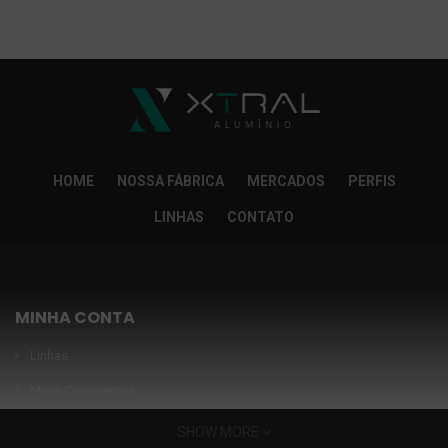
So Extra Slider: Não exitem itens para exibir!
×
HOME
NOSSA FÁBRICA
MERCADOS
PERFIS
LINHAS
CONTATO
MINHA CONTA
Linhas
Meus Orçamentos
Seja nosso parceiro
SHOW MORE