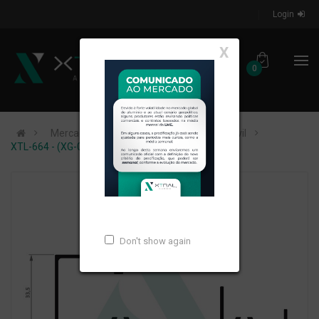
Login
X
0
Mercados de Atuação
Construção Civil
XTL-664 - (XG-009) - PESO LINEAR: 0,983kg/m
Don't show again