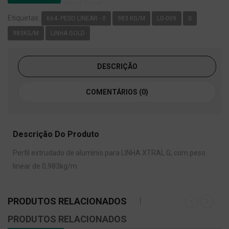
Etiquetas:
664- PESO LINEAR - 0
983 KG/M
LG-009
0
983KG/M
LINHA GOLD
DESCRIÇÃO
COMENTÁRIOS (0)
Descrição Do Produto
Perfil extrudado de alumínio para LINHA XTRAL G, com peso
linear de 0,983kg/m.
PRODUTOS RELACIONADOS
PRODUTOS RELACIONADOS