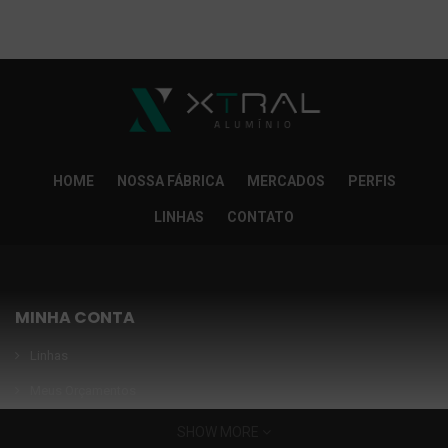
So Extra Slider: Não exitem itens para exibir!
×
HOME
NOSSA FÁBRICA
MERCADOS
PERFIS
LINHAS
CONTATO
MINHA CONTA
Linhas
Meus Orçamentos
Seja nosso parceiro
SHOW MORE