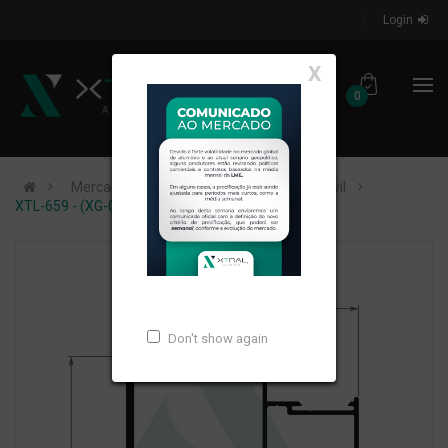
Login
X
0
Mercados de Atuação
Construção Civil
XTL-659 - (XG-053) - PESO LINEAR: 1,658kg/m
Don't show again