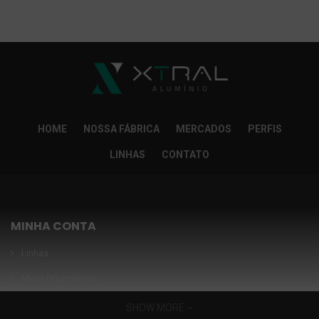
So Extra Slider: Não exitem itens para exibir!
×
HOME
NOSSA FÁBRICA
MERCADOS
PERFIS
LINHAS
CONTATO
MINHA CONTA
Linhas
Meus Orçamentos
Seja nosso parceiro
SHOW MORE