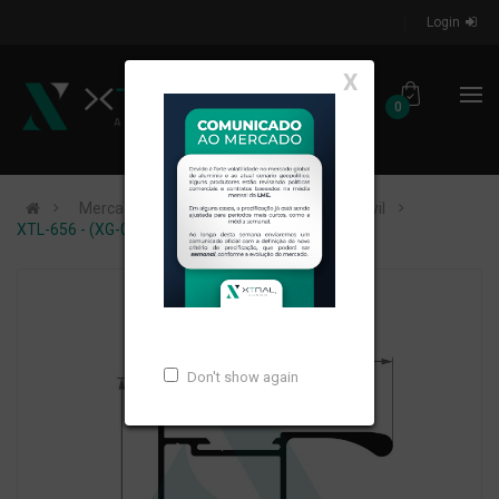
Login
X
0
Mercados de Atuação
Construção Civil
XTL-656 - (XG-017) - PESO LINEAR: 1,009kg/m
Don't show again