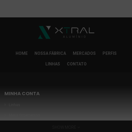
So Extra Slider: Não exitem itens para exibir!
×
HOME
NOSSA FÁBRICA
MERCADOS
PERFIS
LINHAS
CONTATO
MINHA CONTA
Linhas
Meus Orçamentos
Seja nosso parceiro
SHOW MORE