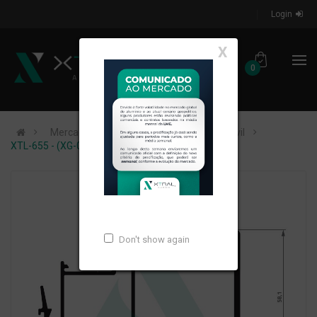
Login
X
0
Mercados de Atuação
Construção Civil
XTL-655 - (XG-052) - PESO LINEAR: 1,667kg/m
Don't show again