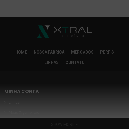
So Extra Slider: Não exitem itens para exibir!
×
HOME
NOSSA FÁBRICA
MERCADOS
PERFIS
LINHAS
CONTATO
MINHA CONTA
Linhas
Meus Orçamentos
Seja nosso parceiro
SHOW MORE