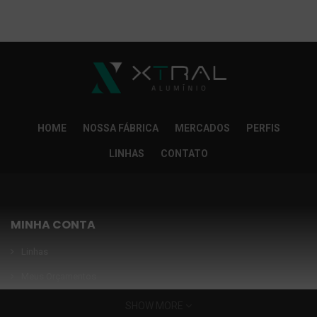
So Extra Slider: Não exitem itens para exibir!
×
HOME
NOSSA FÁBRICA
MERCADOS
PERFIS
LINHAS
CONTATO
MINHA CONTA
Linhas
Meus Orçamentos
Seja nosso parceiro
SHOW MORE