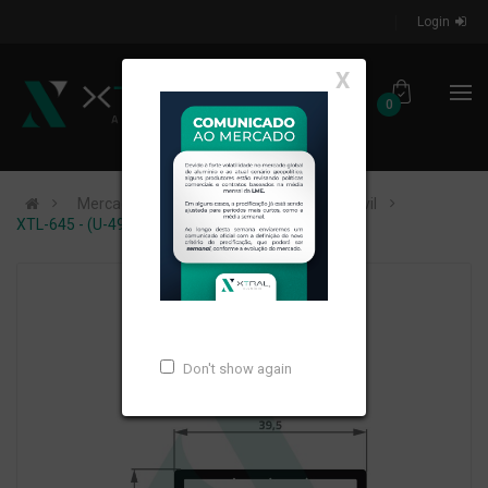
Login
X
0
Mercados de Atuação
Construção Civil
XTL-645 - (U-496) - PESO LINEAR: 0,363kg/m
Don't show again