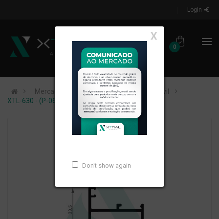
Login
X
0
Mercados de Atuação
Construção Civil
XTL-630 - (P-064) - PESO LINEAR: 0,389kg/m
Don't show again