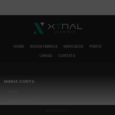
So Extra Slider: Não exitem itens para exibir!
×
HOME
NOSSA FÁBRICA
MERCADOS
PERFIS
LINHAS
CONTATO
MINHA CONTA
Linhas
Meus Orçamentos
Seja nosso parceiro
SHOW MORE