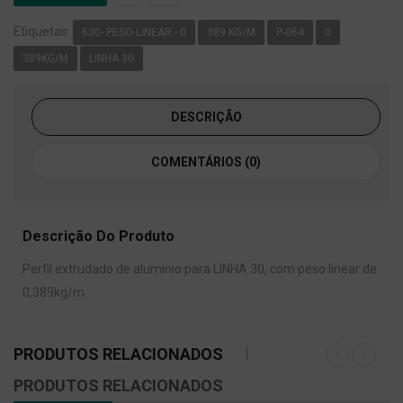
Etiquetas:
630- PESO LINEAR - 0
389 KG/M
P-064
0
389KG/M
LINHA 30
DESCRIÇÃO
COMENTÁRIOS (0)
Descrição Do Produto
Perfil extrudado de alumínio para LINHA 30, com peso linear de
0,389kg/m.
PRODUTOS RELACIONADOS
PRODUTOS RELACIONADOS