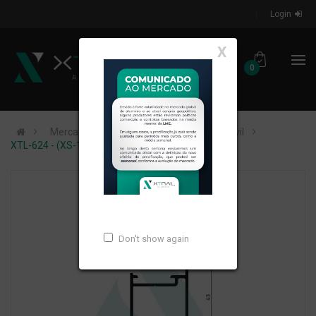
Login
X
0
Mercados de Atuação
Construção Civil
XTL-624 - (XS-120) - PESO LINEAR: 0,482kg/m
Don't show again