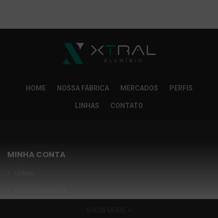
So Extra Slider: Não exitem itens para exibir!
×
HOME
NOSSA FÁBRICA
MERCADOS
PERFIS
LINHAS
CONTATO
MINHA CONTA
Linhas
Meus Orçamentos
Seja nosso parceiro
SHOW MORE