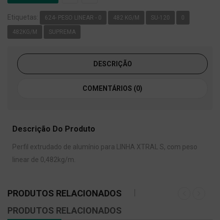
Etiquetas:
624- PESO LINEAR - 0
482 KG/M
SU-120
0
482KG/M
SUPREMA
DESCRIÇÃO
COMENTÁRIOS (0)
Descrição Do Produto
Perfil extrudado de alumínio para LINHA XTRAL S, com peso
linear de 0,482kg/m.
PRODUTOS RELACIONADOS
PRODUTOS RELACIONADOS