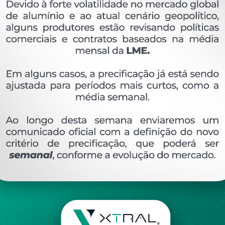
OVERVIEW
Perfil extrudado de alumínio para LINHA 16, com 
Ver perfis relacionado
Etiquetas:
604- PESO LINEAR - 0
187 KG/M
CX
DESCRIÇÃO
COMENTÁRIOS (0)