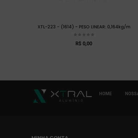
XTL-223 - (1614) - PESO LINEAR: 0,164kg/m
R$ 0,00
So Extra Slider: Não exitem itens para exibi
HOME
NOSSA
MINHA CONTA