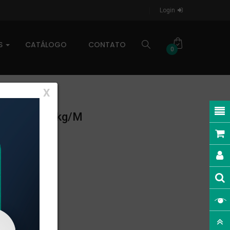
Login
AS
CATÁLOGO
CONTATO
0
X
NEAR: 0,187kg/m