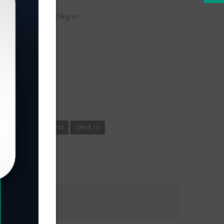
peso linear de 0,187kg/m.
s
-049
0
187KG/M
LINHA 16