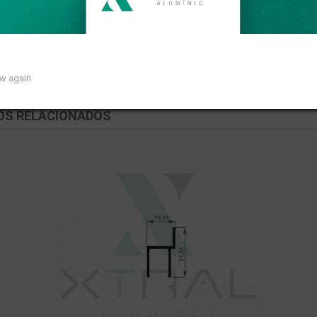
ear de 0,187kg/m.
ow again
OS RELACIONADOS