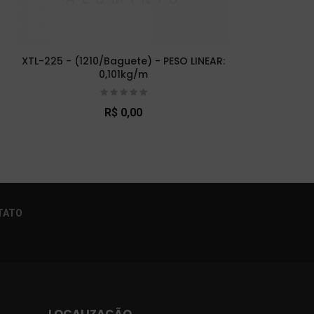
XTL-225 - (1210/Baguete) - PESO LINEAR:
XTL
0,101kg/m
R$ 0,00
×
TATO
LOCALIZAÇÃO