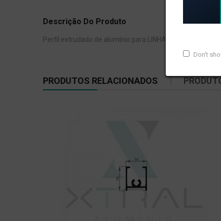
Descrição Do Produto
Perfil extrudado de alumínio para LINHA 16, com peso lin
Don't sh
PRODUTOS RELACIONADOS
PRODUT