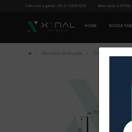
Fale com a gente:
Bem-vindo à XTRA
+55 21-3408-9220
HOME
NOSSA FÁ
Mercados de Atuação
Construção Civil