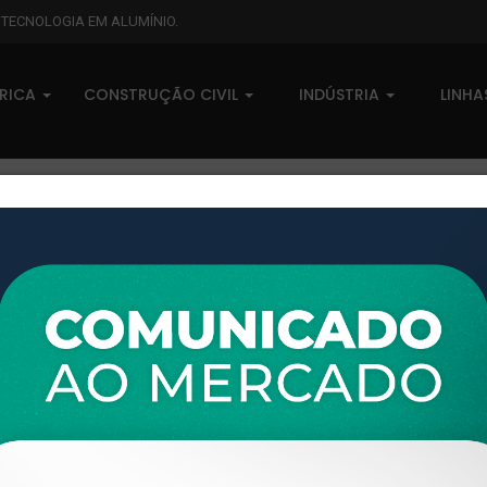
L TECNOLOGIA EM ALUMÍNIO.
BRICA
CONSTRUÇÃO CIVIL
INDÚSTRIA
LINH
XTL-604 - (CX-049) - PESO LINEAR: 0,187kg/m
XTL-604 - (CX-049) - PESO LI
0 comentários
Pedidos (0)
Disponível sob consulta
Taxas
R$ 0,00
Modelo:
LINHA 16
Disponibilidade:
Em estoque