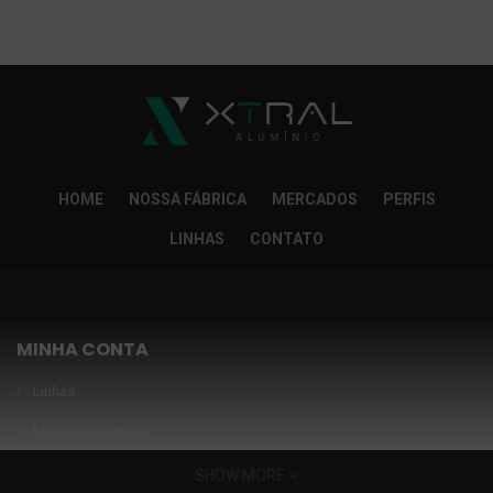
So Extra Slider: Não exitem itens para exibir!
×
HOME
NOSSA FÁBRICA
MERCADOS
PERFIS
LINHAS
CONTATO
MINHA CONTA
Linhas
Meus Orçamentos
Seja nosso parceiro
SHOW MORE