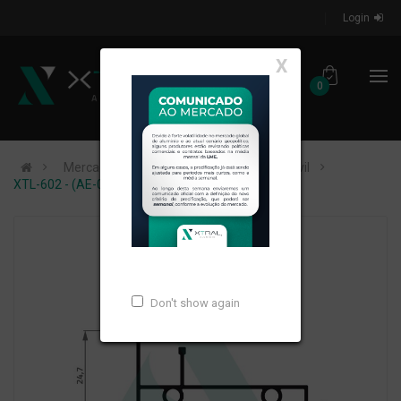
Login
X
0
Mercados de Atuação
Construção Civil
XTL-602 - (AE-018) - PESO LINEAR: 0,35kg/m
Don't show again