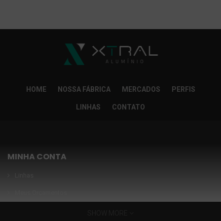
So Extra Slider: Não exitem itens para exibir!
×
HOME
NOSSA FÁBRICA
MERCADOS
PERFIS
LINHAS
CONTATO
MINHA CONTA
Linhas
Meus Orçamentos
Seja nosso parceiro
SHOW MORE