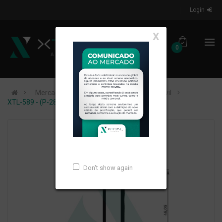
Login
X
0
Mercados de Atuação
Construção Civil
XTL-589 - (P-280) - PESO LINEAR: 0,858kg/m
Don't show again