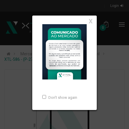
Login
X
0
Mercados de Atuação
Construção Civil
XTL-586 - (P-279) - PESO LINEAR: 1,332kg/m
Don't show again