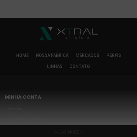
So Extra Slider: Não exitem itens para exibir!
×
HOME
NOSSA FÁBRICA
MERCADOS
PERFIS
LINHAS
CONTATO
MINHA CONTA
Linhas
Meus Orçamentos
Seja nosso parceiro
SHOW MORE