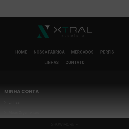
So Extra Slider: Não exitem itens para exibir!
×
HOME
NOSSA FÁBRICA
MERCADOS
PERFIS
LINHAS
CONTATO
MINHA CONTA
Linhas
Meus Orçamentos
Seja nosso parceiro
SHOW MORE