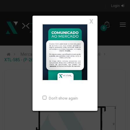
Login
X
0
Mercados de Atuação
Construção Civil
XTL-585 - (P-268) - PESO LINEAR: 1,346kg/m
Don't show again