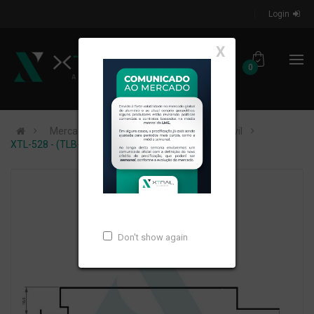
Login
X
0
Mercados de Atuação
Construção Civil
XTL-528 - (TLB-008) - PESO LINEAR: 0,588kg/m
Don't show again