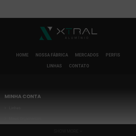
So Extra Slider: Não exitem itens para exibir!
×
HOME
NOSSA FÁBRICA
MERCADOS
PERFIS
LINHAS
CONTATO
MINHA CONTA
Linhas
Meus Orçamentos
Seja nosso parceiro
SHOW MORE