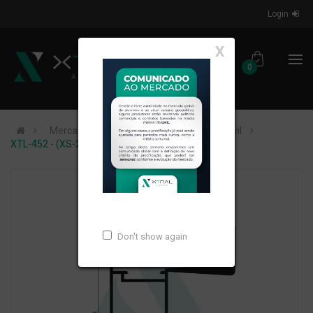
Login
X
0
Mercados de Atuação
Construção Civil
XTL-452 - (XS-280) - PESO LINEAR: 0,915kg/m
Don't show again