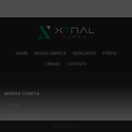
So Extra Slider: Não exitem itens para exibir!
×
HOME
NOSSA FÁBRICA
MERCADOS
PERFIS
LINHAS
CONTATO
MINHA CONTA
Linhas
Meus Orçamentos
Seja nosso parceiro
SHOW MORE