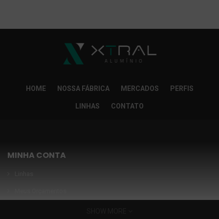
So Extra Slider: Não exitem itens para exibir!
×
HOME
NOSSA FÁBRICA
MERCADOS
PERFIS
LINHAS
CONTATO
MINHA CONTA
Linhas
Meus Orçamentos
Seja nosso parceiro
SHOW MORE