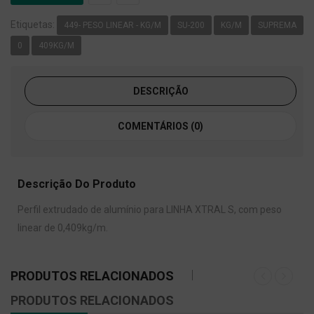
Etiquetas:
449- PESO LINEAR - KG/M
SU-200
KG/M
SUPREMA
0
409KG/M
DESCRIÇÃO
COMENTÁRIOS (0)
Descrição Do Produto
Perfil extrudado de alumínio para LINHA XTRAL S, com peso
linear de 0,409kg/m.
PRODUTOS RELACIONADOS
PRODUTOS RELACIONADOS