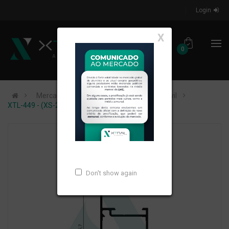
Login
X
0
Mercados de Atuação
Construção Civil
XTL-449 - (XS-200) - PESO LINEAR: 0,409kg/m
Don't show again