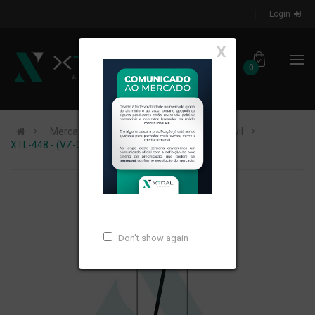
Login
X
0
Mercados de Atuação
Construção Civil
XTL-448 - (VZ-024) - PESO LINEAR: 0,267kg/m
Don't show again