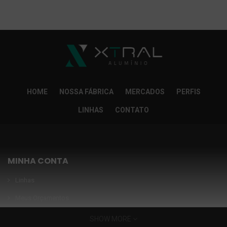
So Extra Slider: Não exitem itens para exibir!
×
HOME
NOSSA FÁBRICA
MERCADOS
PERFIS
LINHAS
CONTATO
MINHA CONTA
Linhas
Meus Orçamentos
Seja nosso parceiro
SHOW MORE