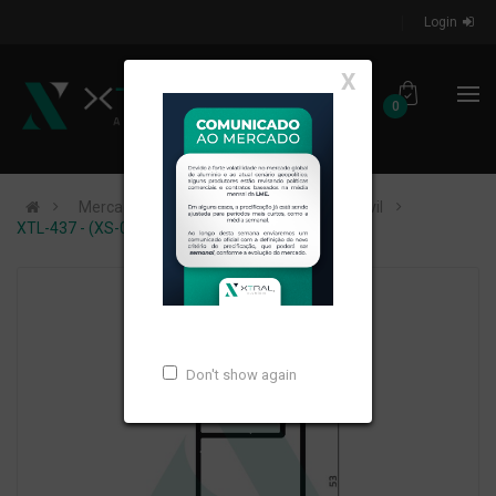
Login
X
0
Mercados de Atuação
Construção Civil
XTL-437 - (XS-039) - PESO LINEAR: 0,526kg/m
Don't show again