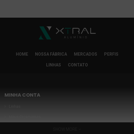
So Extra Slider: Não exitem itens para exibir!
×
HOME
NOSSA FÁBRICA
MERCADOS
PERFIS
LINHAS
CONTATO
MINHA CONTA
Linhas
Meus Orçamentos
Seja nosso parceiro
SHOW MORE